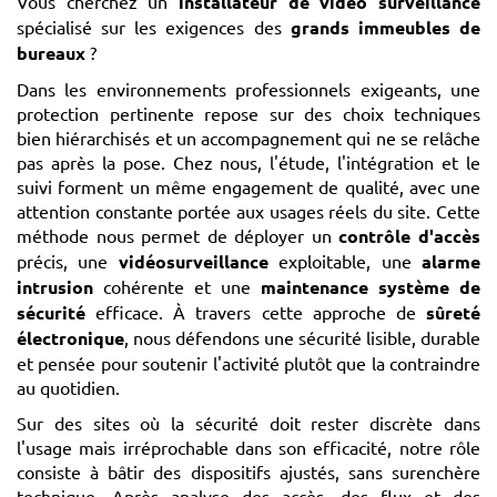
Vous cherchez un
installateur de vidéo surveillance
spécialisé sur les exigences des
grands immeubles de
bureaux
?
Dans les environnements professionnels exigeants, une
protection pertinente repose sur des choix techniques
bien hiérarchisés et un accompagnement qui ne se relâche
pas après la pose. Chez nous, l'étude, l'intégration et le
suivi forment un même engagement de qualité, avec une
attention constante portée aux usages réels du site. Cette
méthode nous permet de déployer un
contrôle d'accès
précis, une
vidéosurveillance
exploitable, une
alarme
intrusion
cohérente et une
maintenance système de
sécurité
efficace. À travers cette approche de
sûreté
électronique
, nous défendons une sécurité lisible, durable
et pensée pour soutenir l'activité plutôt que la contraindre
au quotidien.
Sur des sites où la sécurité doit rester discrète dans
l'usage mais irréprochable dans son efficacité, notre rôle
consiste à bâtir des dispositifs ajustés, sans surenchère
technique. Après analyse des accès, des flux et des