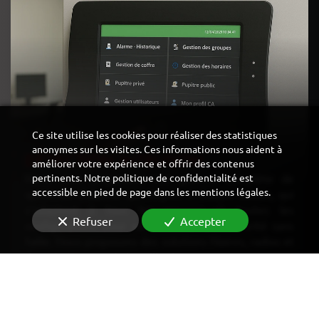
Ce site utilise les cookies pour réaliser des statistiques
anonymes sur les visites. Ces informations nous aident à
DÉTECTION INTRUSION
améliorer votre expérience et offrir des contenus
pertinents. Notre politique de confidentialité est
Nous vous proposons une gamme complète de
accessible en pied de page dans les mentions légales.
systèmes d'alarme spécifiques à chaque besoin, qui
s’adaptent à tous les espaces et toutes les
Refuser
Accepter
configurations pour vous assurer une sécurité sans
faille. Nous proposons des solutions filaires, radios et
des générateurs de brouillard.