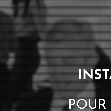
INS
POUR 